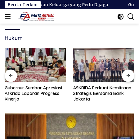
Langsung
a Harapan Ribuan Keluarga yang Perlu Dijaga
Berita Terkini
Gubernur S
ke
konten
Hukum
Gubernur Sumbar Apresiasi
ASKRIDA Perkuat Kemitraan
Askrida Laporan Progress
Strategis Bersama Bank
Kinerja
Jakarta