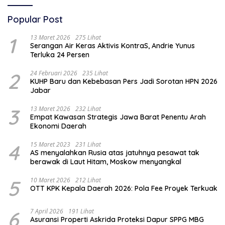
Popular Post
1
13 Maret 2026
275 Lihat
Serangan Air Keras Aktivis KontraS, Andrie Yunus
Terluka 24 Persen
2
24 Februari 2026
235 Lihat
KUHP Baru dan Kebebasan Pers Jadi Sorotan HPN 2026
Jabar
3
13 Maret 2026
232 Lihat
Empat Kawasan Strategis Jawa Barat Penentu Arah
Ekonomi Daerah
4
15 Maret 2023
231 Lihat
AS menyalahkan Rusia atas jatuhnya pesawat tak
berawak di Laut Hitam, Moskow menyangkal
5
10 Maret 2026
212 Lihat
OTT KPK Kepala Daerah 2026: Pola Fee Proyek Terkuak
6
7 April 2026
191 Lihat
Asuransi Properti Askrida Proteksi Dapur SPPG MBG