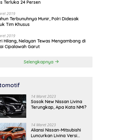
s Terluka 24 Persen
aret 2019
ahun Terbunuhnya Munir, Polri Didesak
uk Tim Khusus
aret 2019
ri Hilang, Nelayan Tewas Mengambang di
ai Cipalawah Garut
Selengkapnya
tomotif
14 Maret 2023
Sosok New Nissan Livina
Terungkap, Apa Kata NMI?
14 Maret 2023
Aliansi Nissan-Mitsubishi
Luncurkan Livina Versi