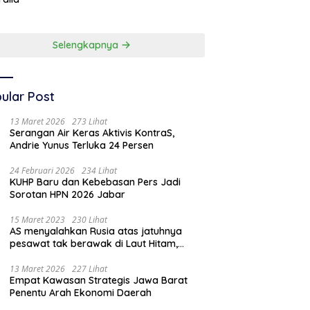
Dunia Kedua
Selengkapnya
ular Post
13 Maret 2026
273 Lihat
Serangan Air Keras Aktivis KontraS,
Andrie Yunus Terluka 24 Persen
24 Februari 2026
234 Lihat
KUHP Baru dan Kebebasan Pers Jadi
Sorotan HPN 2026 Jabar
15 Maret 2023
230 Lihat
AS menyalahkan Rusia atas jatuhnya
pesawat tak berawak di Laut Hitam,
Moskow menyangkal
13 Maret 2026
227 Lihat
Empat Kawasan Strategis Jawa Barat
Penentu Arah Ekonomi Daerah