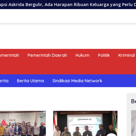
a Bergulir, Ada Harapan Ribuan Keluarga yang Perlu Dijaga
emerintah
Pemerintah Daerah
Hukum
Politik
Kriminal
erita
Berita Utama
Sindikasi Media Network
B