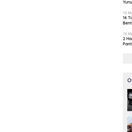
Yunu
16 M
14 T
Bent
16 M
2 Ha
Pant
O