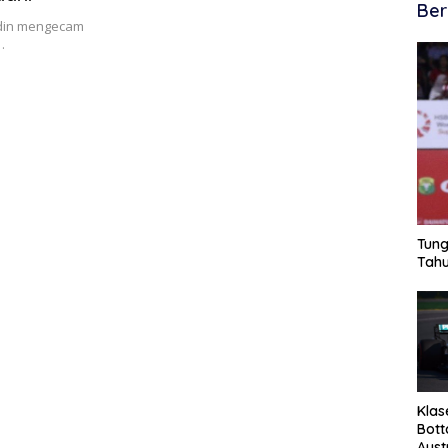
Ber
ddin mengecam
…
Tung
Tahu
Klas
Bott
Aust