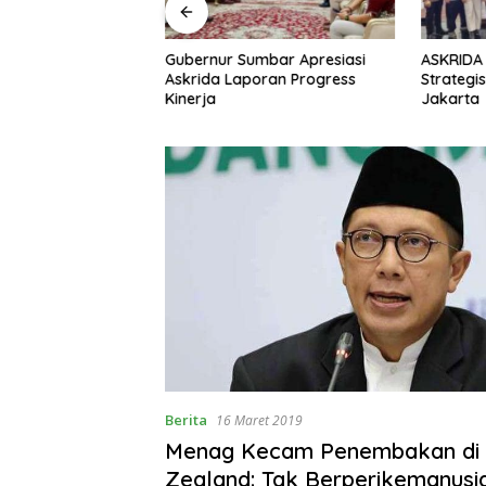
i Askrida Bergulir,
Gubernur Sumbar Apresiasi
ASKRIDA 
 Ribuan Keluarga
Askrida Laporan Progress
Strategi
Dijaga
Kinerja
Jakarta
Berita
16 Maret 2019
Menag Kecam Penembakan di
Zealand: Tak Berperikemanusi