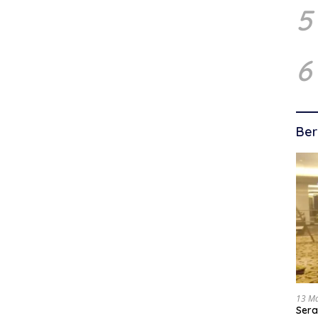
5
6
Ber
13 M
Sera