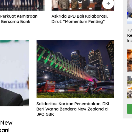
Perkuat Kemitraan
Askrida BPD Bali Kolaborasi,
Askr
s Bersama Bank
Dirut: “Momentum Penting”
Pemb
7 
K
In
Solidaritas Korban Penembakan, DKI
Beri Warna Bendera New Zealand di
JPO GBK
 New
aan!