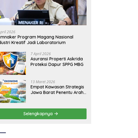
ida Dukung
Asuransi Bangun Askrida Profil
K
erantasan Korupsi
dan Bisnisnya
Na
L
April 2026
emnaker Program Magang Nasional
dustri Kreatif Jadi Laboratorium
7 April 2026
Asuransi Properti Askrida
Proteksi Dapur SPPG MBG
13 Maret 2026
Empat Kawasan Strategis
Jawa Barat Penentu Arah
Ekonomi Daerah
Selengkapnya