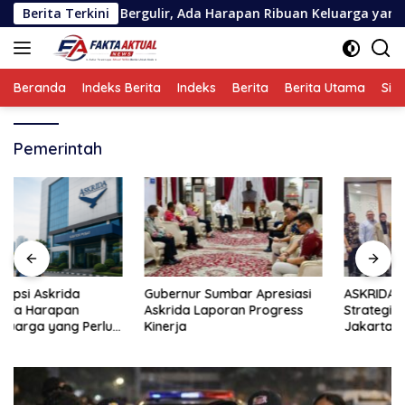
Langsung
upsi Askrida Bergulir, Ada Harapan Ribuan Keluarga yang Perlu 
Berita Terkini
ke
konten
Beranda
Indeks Berita
Indeks
Berita
Berita Utama
Sin
Pemerintah
Gubernur Sumbar Apresiasi
ASKRIDA Perkuat Kemitraan
Askrida Laporan Progress
Strategis Bersama Bank
Kinerja
Jakarta