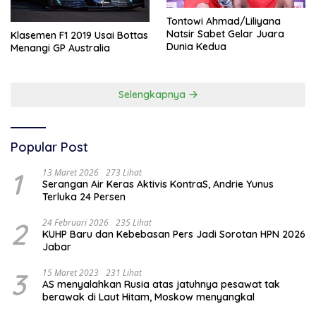
Tontowi Ahmad/Liliyana
Natsir Sabet Gelar Juara
Klasemen F1 2019 Usai Bottas
Dunia Kedua
Menangi GP Australia
Selengkapnya
Popular Post
1
13 Maret 2026
273 Lihat
Serangan Air Keras Aktivis KontraS, Andrie Yunus
Terluka 24 Persen
2
24 Februari 2026
235 Lihat
KUHP Baru dan Kebebasan Pers Jadi Sorotan HPN 2026
Jabar
3
15 Maret 2023
231 Lihat
AS menyalahkan Rusia atas jatuhnya pesawat tak
berawak di Laut Hitam, Moskow menyangkal