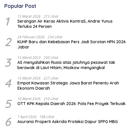
Popular Post
1
13 Maret 2026
273 Lihat
Serangan Air Keras Aktivis KontraS, Andrie Yunus
Terluka 24 Persen
2
24 Februari 2026
234 Lihat
KUHP Baru dan Kebebasan Pers Jadi Sorotan HPN 2026
Jabar
3
15 Maret 2023
230 Lihat
AS menyalahkan Rusia atas jatuhnya pesawat tak
berawak di Laut Hitam, Moskow menyangkal
4
13 Maret 2026
227 Lihat
Empat Kawasan Strategis Jawa Barat Penentu Arah
Ekonomi Daerah
5
10 Maret 2026
210 Lihat
OTT KPK Kepala Daerah 2026: Pola Fee Proyek Terkuak
6
7 April 2026
188 Lihat
Asuransi Properti Askrida Proteksi Dapur SPPG MBG