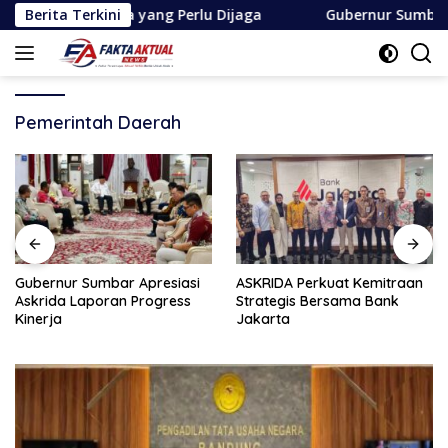
Langsung
buan Keluarga yang Perlu Dijaga
Berita Terkini
Gubernur Sumbar Apresi
ke
konten
Pemerintah Daerah
Gubernur Sumbar Apresiasi
ASKRIDA Perkuat Kemitraan
Askrida Laporan Progress
Strategis Bersama Bank
Kinerja
Jakarta