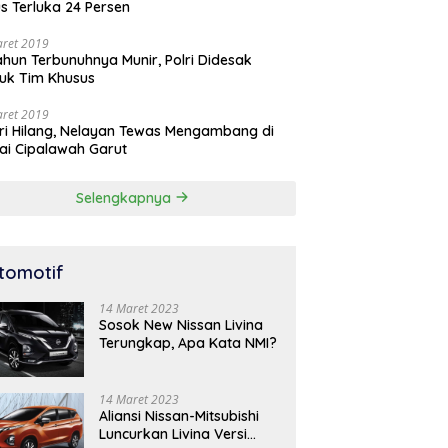
s Terluka 24 Persen
aret 2019
ahun Terbunuhnya Munir, Polri Didesak
uk Tim Khusus
aret 2019
ri Hilang, Nelayan Tewas Mengambang di
ai Cipalawah Garut
Selengkapnya
tomotif
14 Maret 2023
Sosok New Nissan Livina
Terungkap, Apa Kata NMI?
14 Maret 2023
Aliansi Nissan-Mitsubishi
Luncurkan Livina Versi