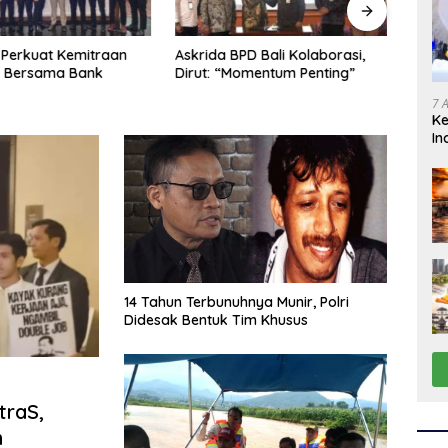
Perkuat Kemitraan
Askrida BPD Bali Kolaborasi,
Askr
s Bersama Bank
Dirut: “Momentum Penting”
Pemb
7 
K
In
14 Tahun Terbunuhnya Munir, Polri
Didesak Bentuk Tim Khusus
traS,
n