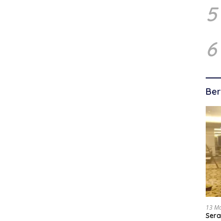
5
6
Ber
13 M
Sera