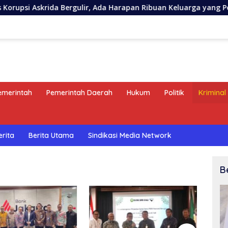
krida Bergulir, Ada Harapan Ribuan Keluarga yang Perlu Dijaga
emerintah
Pemerintah Daerah
Hukum
Politik
Kriminal
erita
Berita Utama
Sindikasi Media Network
B