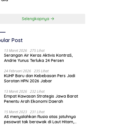
Dunia Kedua
Selengkapnya
ular Post
13 Maret 2026
275 Lihat
Serangan Air Keras Aktivis KontraS,
Andrie Yunus Terluka 24 Persen
24 Februari 2026
235 Lihat
KUHP Baru dan Kebebasan Pers Jadi
Sorotan HPN 2026 Jabar
13 Maret 2026
232 Lihat
Empat Kawasan Strategis Jawa Barat
Penentu Arah Ekonomi Daerah
15 Maret 2023
231 Lihat
AS menyalahkan Rusia atas jatuhnya
pesawat tak berawak di Laut Hitam,
Moskow menyangkal