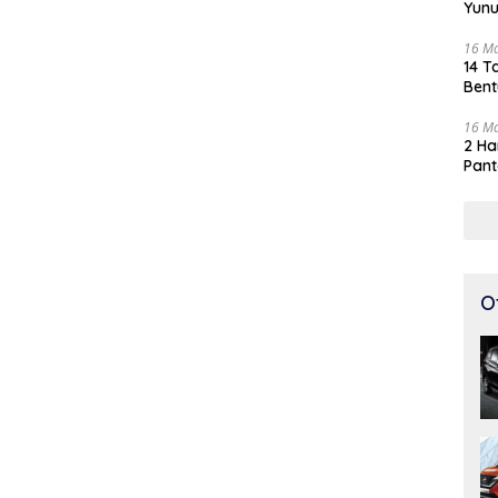
Yunu
16 M
14 T
Bent
16 M
2 Ha
Pant
O