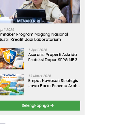
ida Dukung
Asuransi Bangun Askrida Profil
K
erantasan Korupsi
dan Bisnisnya
Na
L
April 2026
emnaker Program Magang Nasional
dustri Kreatif Jadi Laboratorium
7 April 2026
Asuransi Properti Askrida
Proteksi Dapur SPPG MBG
13 Maret 2026
Empat Kawasan Strategis
Jawa Barat Penentu Arah
Ekonomi Daerah
Selengkapnya