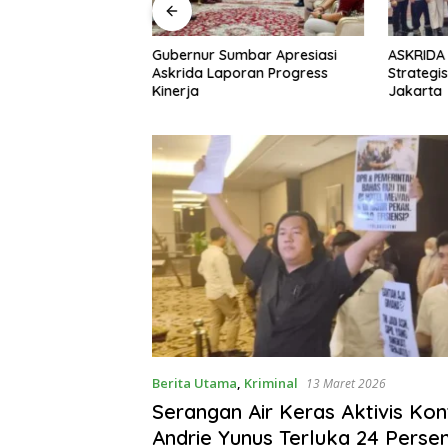
i Askrida Bergulir,
Gubernur Sumbar Apresiasi
ASKRIDA 
 Ribuan Keluarga
Askrida Laporan Progress
Strategi
Dijaga
Kinerja
Jakarta
Berita Utama
,
Kriminal
13 Maret 2026
Serangan Air Keras Aktivis Kon
Andrie Yunus Terluka 24 Perse