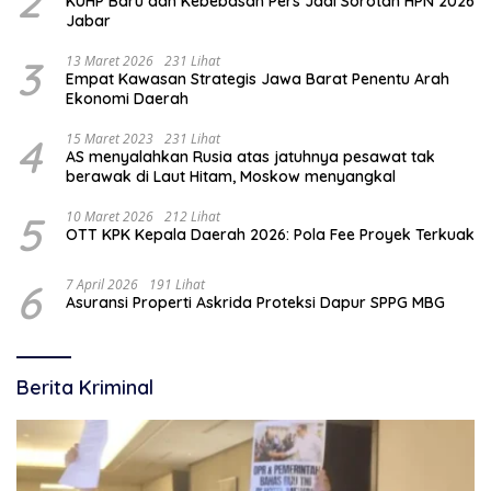
2
KUHP Baru dan Kebebasan Pers Jadi Sorotan HPN 2026
Jabar
3
13 Maret 2026
231 Lihat
Empat Kawasan Strategis Jawa Barat Penentu Arah
Ekonomi Daerah
4
15 Maret 2023
231 Lihat
AS menyalahkan Rusia atas jatuhnya pesawat tak
berawak di Laut Hitam, Moskow menyangkal
5
10 Maret 2026
212 Lihat
OTT KPK Kepala Daerah 2026: Pola Fee Proyek Terkuak
6
7 April 2026
191 Lihat
Asuransi Properti Askrida Proteksi Dapur SPPG MBG
Berita Kriminal