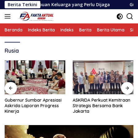
Langsung
da Harapan Ribuan Keluarga yang Perlu Dijaga
Berita Terkini
Gubernur 
ke
konten
Beranda
Indeks Berita
Indeks
Berita
Berita Utama
Sin
Rusia
Gubernur Sumbar Apresiasi
ASKRIDA Perkuat Kemitraan
Askrida Laporan Progress
Strategis Bersama Bank
Kinerja
Jakarta