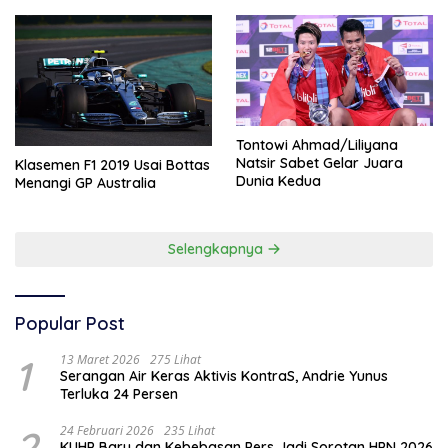
Tontowi Ahmad/Liliyana
Natsir Sabet Gelar Juara
Klasemen F1 2019 Usai Bottas
Dunia Kedua
Menangi GP Australia
Selengkapnya
Popular Post
1
13 Maret 2026
275 Lihat
Serangan Air Keras Aktivis KontraS, Andrie Yunus
Terluka 24 Persen
2
24 Februari 2026
235 Lihat
KUHP Baru dan Kebebasan Pers Jadi Sorotan HPN 2026