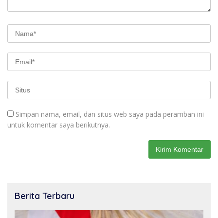
Simpan nama, email, dan situs web saya pada peramban ini
untuk komentar saya berikutnya.
Berita Terbaru