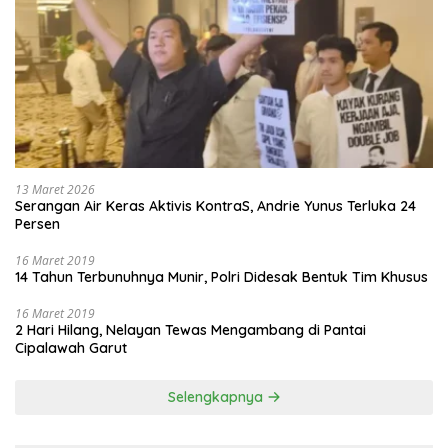
13 Maret 2026
Serangan Air Keras Aktivis KontraS, Andrie Yunus Terluka 24
Persen
16 Maret 2019
14 Tahun Terbunuhnya Munir, Polri Didesak Bentuk Tim Khusus
16 Maret 2019
2 Hari Hilang, Nelayan Tewas Mengambang di Pantai
Cipalawah Garut
Selengkapnya