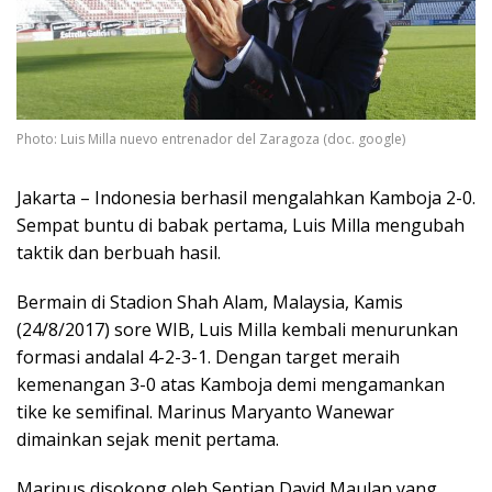
Photo: Luis Milla nuevo entrenador del Zaragoza (doc. google)
Jakarta – Indonesia berhasil mengalahkan Kamboja 2-0.
Sempat buntu di babak pertama, Luis Milla mengubah
taktik dan berbuah hasil.
Bermain di Stadion Shah Alam, Malaysia, Kamis
(24/8/2017) sore WIB, Luis Milla kembali menurunkan
formasi andalal 4-2-3-1. Dengan target meraih
kemenangan 3-0 atas Kamboja demi mengamankan
tike ke semifinal. Marinus Maryanto Wanewar
dimainkan sejak menit pertama.
Marinus disokong oleh Septian David Maulan yang