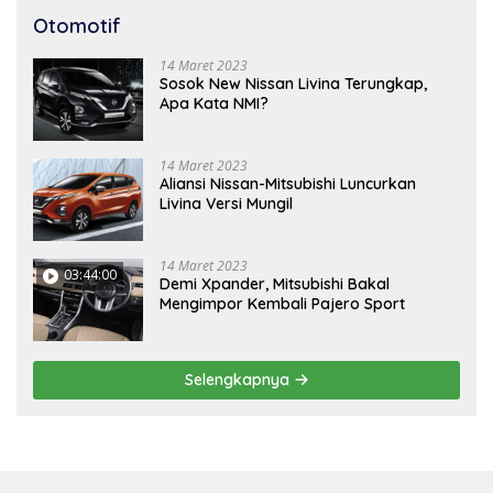
Otomotif
14 Maret 2023
Sosok New Nissan Livina Terungkap,
Apa Kata NMI?
14 Maret 2023
Aliansi Nissan-Mitsubishi Luncurkan
Livina Versi Mungil
14 Maret 2023
03:44:00
Demi Xpander, Mitsubishi Bakal
Mengimpor Kembali Pajero Sport
Selengkapnya