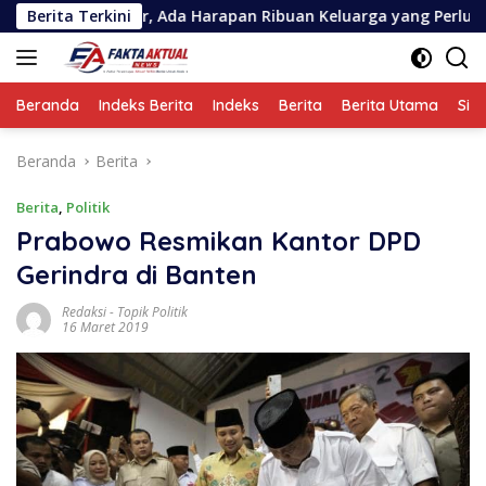
Langsung
ida Bergulir, Ada Harapan Ribuan Keluarga yang Perlu Dijaga
Berita Terkini
ke
konten
Beranda
Indeks Berita
Indeks
Berita
Berita Utama
Sin
Beranda
Berita
Berita
,
Politik
Prabowo Resmikan Kantor DPD
Gerindra di Banten
Redaksi
-
Topik Politik
16 Maret 2019