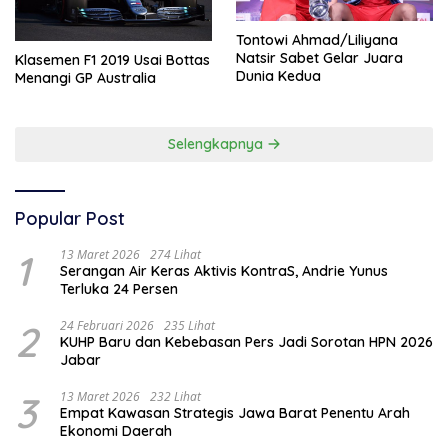
Tontowi Ahmad/Liliyana
Natsir Sabet Gelar Juara
Klasemen F1 2019 Usai Bottas
Dunia Kedua
Menangi GP Australia
Selengkapnya
Popular Post
1
13 Maret 2026
274 Lihat
Serangan Air Keras Aktivis KontraS, Andrie Yunus
Terluka 24 Persen
2
24 Februari 2026
235 Lihat
KUHP Baru dan Kebebasan Pers Jadi Sorotan HPN 2026
Jabar
3
13 Maret 2026
232 Lihat
Empat Kawasan Strategis Jawa Barat Penentu Arah
Ekonomi Daerah