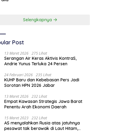
Dunia Kedua
Selengkapnya
ular Post
13 Maret 2026
275 Lihat
Serangan Air Keras Aktivis KontraS,
Andrie Yunus Terluka 24 Persen
24 Februari 2026
235 Lihat
KUHP Baru dan Kebebasan Pers Jadi
Sorotan HPN 2026 Jabar
13 Maret 2026
232 Lihat
Empat Kawasan Strategis Jawa Barat
Penentu Arah Ekonomi Daerah
15 Maret 2023
232 Lihat
AS menyalahkan Rusia atas jatuhnya
pesawat tak berawak di Laut Hitam,
Moskow menyangkal