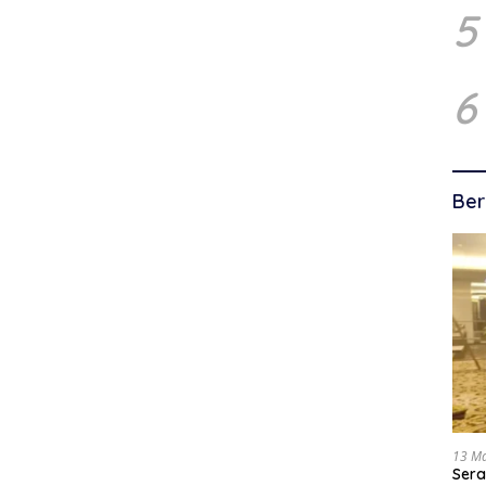
5
6
Ber
13 M
Sera