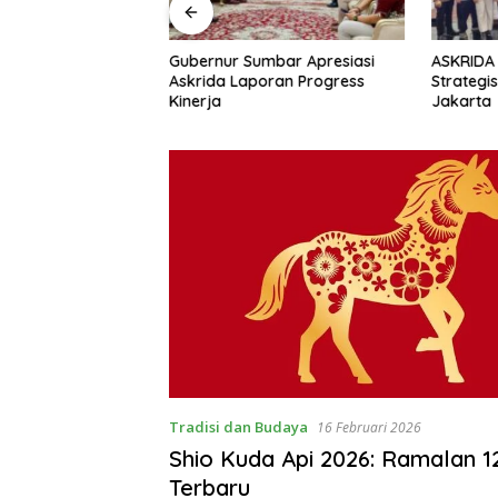
i Askrida Bergulir,
Gubernur Sumbar Apresiasi
ASKRIDA 
 Ribuan Keluarga
Askrida Laporan Progress
Strategi
Dijaga
Kinerja
Jakarta
Tradisi dan Budaya
16 Februari 2026
Shio Kuda Api 2026: Ramalan 1
Terbaru