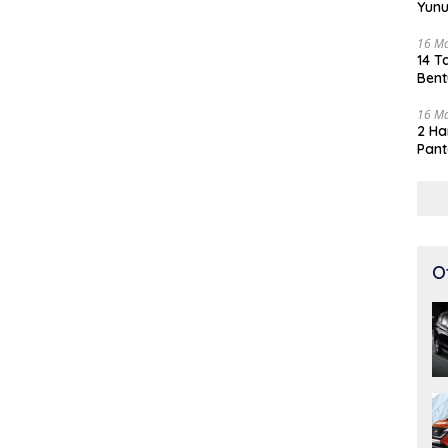
Yunu
16 M
14 T
Bent
16 M
2 Ha
Pant
O