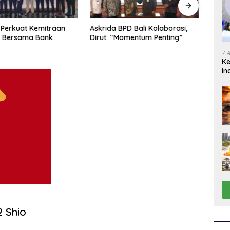
Perkuat Kemitraan
Askrida BPD Bali Kolaborasi,
Askr
s Bersama Bank
Dirut: “Momentum Penting”
Pemb
7 
K
In
2 Shio