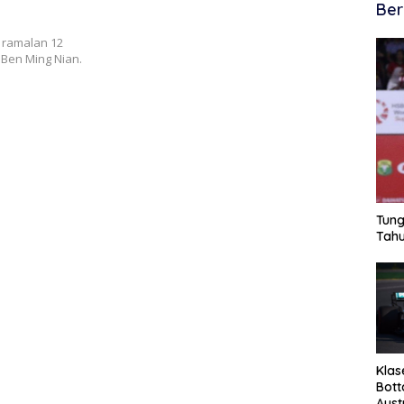
Ber
k ramalan 12
 Ben Ming Nian.
Tung
Tahu
Klas
Bott
Aust