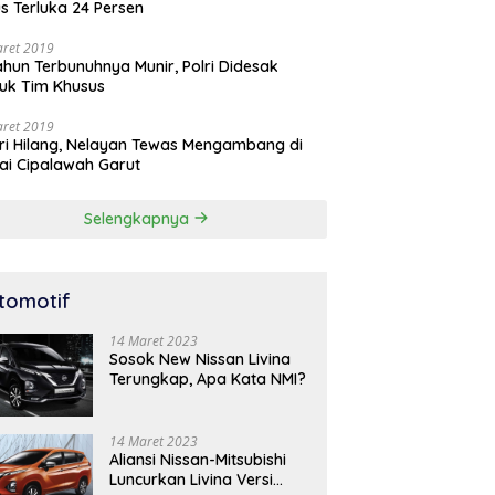
s Terluka 24 Persen
aret 2019
ahun Terbunuhnya Munir, Polri Didesak
uk Tim Khusus
aret 2019
ri Hilang, Nelayan Tewas Mengambang di
ai Cipalawah Garut
Selengkapnya
tomotif
14 Maret 2023
Sosok New Nissan Livina
Terungkap, Apa Kata NMI?
14 Maret 2023
Aliansi Nissan-Mitsubishi
Luncurkan Livina Versi