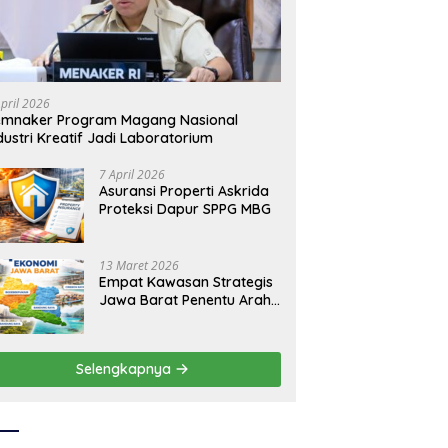
ida Dukung
Asuransi Bangun Askrida Profil
K
erantasan Korupsi
dan Bisnisnya
Na
L
April 2026
emnaker Program Magang Nasional
dustri Kreatif Jadi Laboratorium
7 April 2026
Asuransi Properti Askrida
Proteksi Dapur SPPG MBG
13 Maret 2026
Empat Kawasan Strategis
Jawa Barat Penentu Arah
Ekonomi Daerah
Selengkapnya