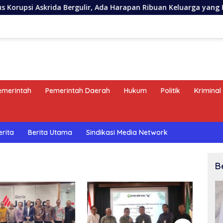
Askrida Bergulir, Ada Harapan Ribuan Keluarga yang Perlu Dija
emerintah
Pemerintah Daerah
Hukum
Politik
Kriminal
erita
Berita Utama
Sindikasi Media Network
B