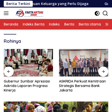
Langsung
a Harapan Ribuan Keluarga yang Perlu Dijaga
Berita Terkini
Gubernur 
ke
konten
Beranda
Indeks Berita
Indeks
Berita
Berita Utama
Sin
Rohinya
Gubernur Sumbar Apresiasi
ASKRIDA Perkuat Kemitraan
Askrida Laporan Progress
Strategis Bersama Bank
Kinerja
Jakarta