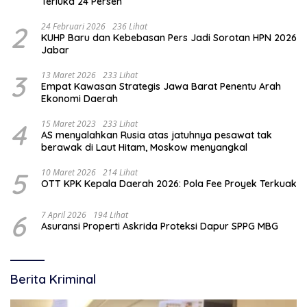
Terluka 24 Persen
2
24 Februari 2026
236 Lihat
KUHP Baru dan Kebebasan Pers Jadi Sorotan HPN 2026
Jabar
3
13 Maret 2026
233 Lihat
Empat Kawasan Strategis Jawa Barat Penentu Arah
Ekonomi Daerah
4
15 Maret 2023
233 Lihat
AS menyalahkan Rusia atas jatuhnya pesawat tak
berawak di Laut Hitam, Moskow menyangkal
5
10 Maret 2026
214 Lihat
OTT KPK Kepala Daerah 2026: Pola Fee Proyek Terkuak
6
7 April 2026
194 Lihat
Asuransi Properti Askrida Proteksi Dapur SPPG MBG
Berita Kriminal