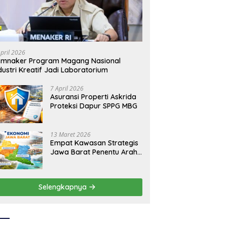
ida Dukung
Asuransi Bangun Askrida Profil
K
erantasan Korupsi
dan Bisnisnya
Na
L
April 2026
emnaker Program Magang Nasional
dustri Kreatif Jadi Laboratorium
7 April 2026
Asuransi Properti Askrida
Proteksi Dapur SPPG MBG
13 Maret 2026
Empat Kawasan Strategis
Jawa Barat Penentu Arah
Ekonomi Daerah
Selengkapnya