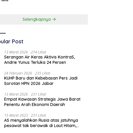
Dunia Kedua
Selengkapnya
ular Post
13 Maret 2026
274 Lihat
Serangan Air Keras Aktivis KontraS,
Andrie Yunus Terluka 24 Persen
24 Februari 2026
235 Lihat
KUHP Baru dan Kebebasan Pers Jadi
Sorotan HPN 2026 Jabar
13 Maret 2026
231 Lihat
Empat Kawasan Strategis Jawa Barat
Penentu Arah Ekonomi Daerah
15 Maret 2023
231 Lihat
AS menyalahkan Rusia atas jatuhnya
pesawat tak berawak di Laut Hitam,
Moskow menyangkal