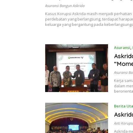
Dijaga
Asuransi Bangun Askrida
Kasus Korupsi Askrida masih menjadi perhatian pu
perdebatan yang berlangsung, terdapat harapa
keluarga yang bergantung pada keberlangsung
Asuransi
,
Askrid
“Mome
Asuransi Ba
Kerja sama
dalam men
berorient
Berita Ut
Askrid
Anti Korups
Askrida me