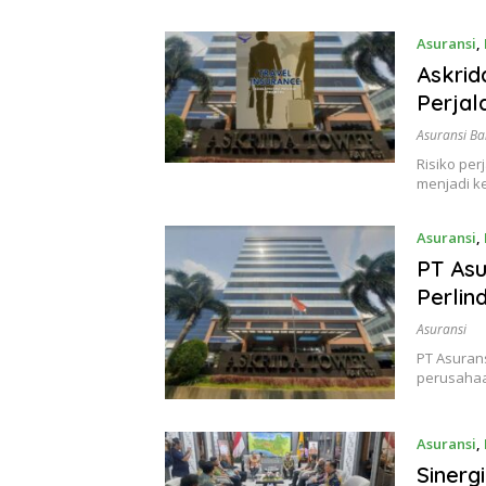
Asuransi
,
Askrid
Perjal
Asuransi Ba
Risiko pe
menjadi k
Asuransi
,
PT Asu
Perlin
Asuransi
PT Asuran
perusahaa
Asuransi
,
Siner