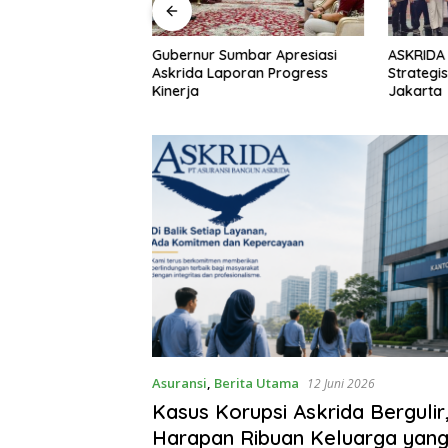
i Askrida Bergulir,
Gubernur Sumbar Apresiasi
ASKRIDA 
 Ribuan Keluarga
Askrida Laporan Progress
Strategi
Dijaga
Kinerja
Jakarta
Asuransi
,
Berita Utama
12 Juni 2026
Kasus Korupsi Askrida Bergulir
Harapan Ribuan Keluarga yang