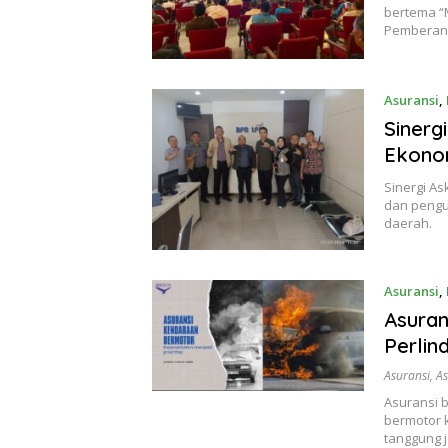
bertema “
Pemberant
Asuransi
,
Sinerg
Ekono
Sinergi As
dan peng
daerah.
Asuransi
,
Asuran
Perlin
Asuransi
,
As
Asuransi 
bermotor k
tanggung 