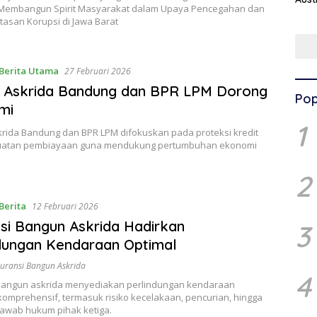
Membangun Spirit Masyarakat dalam Upaya Pencegahan dan
asan Korupsi di Jawa Barat
Berita Utama
27 Februari 2026
i Askrida Bandung dan BPR LPM Dorong
Pop
mi
1
krida Bandung dan BPR LPM difokuskan pada proteksi kredit
uatan pembiayaan guna mendukung pertumbuhan ekonomi
2
Berita
12 Februari 2026
si Bangun Askrida Hadirkan
3
dungan Kendaraan Optimal
uransi Bangun Askrida
4
bangun askrida menyediakan perlindungan kendaraan
omprehensif, termasuk risiko kecelakaan, pencurian, hingga
jawab hukum pihak ketiga.