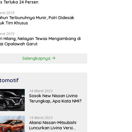
s Terluka 24 Persen
aret 2019
ahun Terbunuhnya Munir, Polri Didesak
uk Tim Khusus
aret 2019
ri Hilang, Nelayan Tewas Mengambang di
ai Cipalawah Garut
Selengkapnya
tomotif
14 Maret 2023
Sosok New Nissan Livina
Terungkap, Apa Kata NMI?
14 Maret 2023
Aliansi Nissan-Mitsubishi
Luncurkan Livina Versi