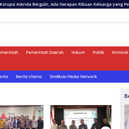
ida Bergulir, Ada Harapan Ribuan Keluarga yang Perlu Dijaga
emerintah
Pemerintah Daerah
Hukum
Politik
Kriminal
erita
Berita Utama
Sindikasi Media Network
B