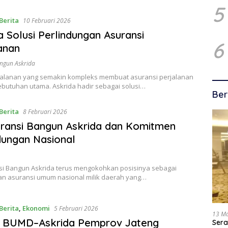
5
Berita
10 Februari 2026
a Solusi Perlindungan Asuransi
6
anan
ngun Askrida
rjalanan yang semakin kompleks membuat asuransi perjalanan
ebutuhan utama. Askrida hadir sebagai solusi…
Ber
Berita
8 Februari 2026
ransi Bangun Askrida dan Komitmen
dungan Nasional
si Bangun Askrida terus mengokohkan posisinya sebagai
n asuransi umum nasional milik daerah yang…
Berita
,
Ekonomi
5 Februari 2026
13 M
gi BUMD–Askrida Pemprov Jateng
Sera