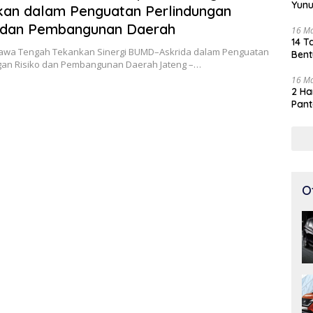
Yunu
an dalam Penguatan Perlindungan
o dan Pembangunan Daerah
16 M
14 T
awa Tengah Tekankan Sinergi BUMD–Askrida dalam Penguatan
Bent
gan Risiko dan Pembangunan Daerah Jateng –…
16 M
2 Ha
Pant
O