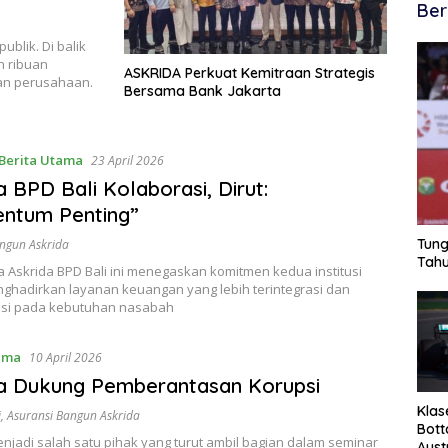
Ber
blik. Di balik
n ribuan
ASKRIDA Perkuat Kemitraan Strategis
an perusahaan.
Bersama Bank Jakarta
Berita Utama
23 April 2026
a BPD Bali Kolaborasi, Dirut:
ntum Penting”
Tung
ngun Askrida
Tahu
 Askrida BPD Bali ini menegaskan komitmen kedua institusi
ghadirkan layanan keuangan yang lebih terintegrasi dan
asi pada kebutuhan nasabah
ama
10 April 2026
a Dukung Pemberantasan Korupsi
Klas
i
,
Asuransi Bangun Askrida
Bott
njadi salah satu pihak yang turut ambil bagian dalam seminar
Aust