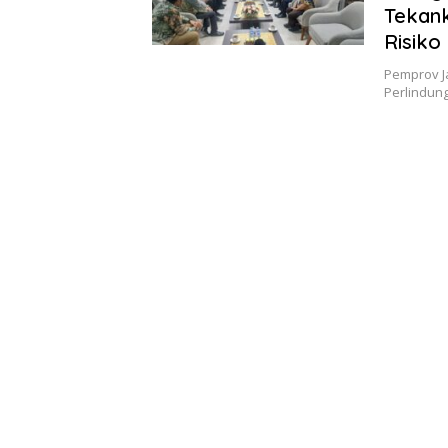
Tekank
Risik
Pemprov J
Perlindun