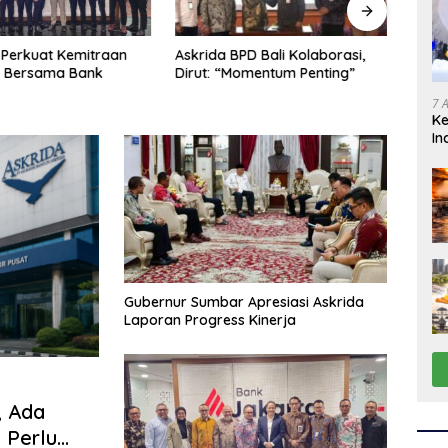
Askrida BPD Bali Kolaborasi,
Askr
Perkuat Kemitraan
Dirut: “Momentum Penting”
Pemb
s Bersama Bank
7 
K
In
Gubernur Sumbar Apresiasi Askrida
Laporan Progress Kinerja
, Ada
 Perlu