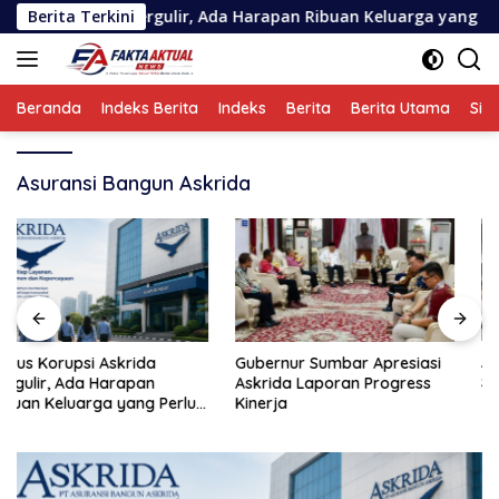
Langsung
i Askrida Bergulir, Ada Harapan Ribuan Keluarga yang Perlu Dij
Berita Terkini
ke
konten
Beranda
Indeks Berita
Indeks
Berita
Berita Utama
Sin
Asuransi Bangun Askrida
ASKRIDA Perkuat Kemitraan
Gubernur Sumbar Apresiasi
Strategis Bersama Bank
Askrida Laporan Progress
Jakarta
Kinerja