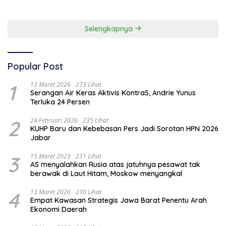
Selengkapnya
Popular Post
1
13 Maret 2026
273 Lihat
Serangan Air Keras Aktivis KontraS, Andrie Yunus
Terluka 24 Persen
2
24 Februari 2026
235 Lihat
KUHP Baru dan Kebebasan Pers Jadi Sorotan HPN 2026
Jabar
3
15 Maret 2023
231 Lihat
AS menyalahkan Rusia atas jatuhnya pesawat tak
berawak di Laut Hitam, Moskow menyangkal
4
13 Maret 2026
230 Lihat
Empat Kawasan Strategis Jawa Barat Penentu Arah
Ekonomi Daerah