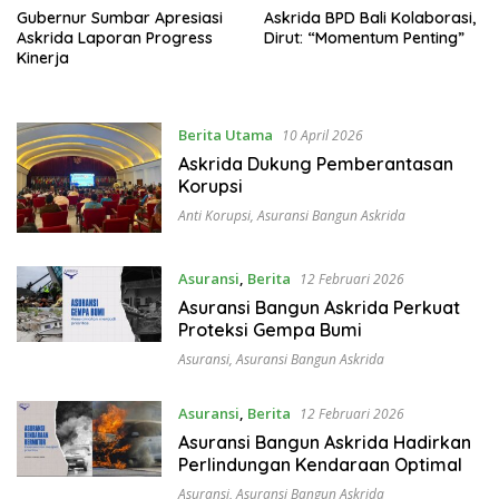
Gubernur Sumbar Apresiasi
Askrida BPD Bali Kolaborasi,
Askrida Laporan Progress
Dirut: “Momentum Penting”
Kinerja
Berita Utama
10 April 2026
Askrida Dukung Pemberantasan
Korupsi
Anti Korupsi
,
Asuransi Bangun Askrida
Asuransi
,
Berita
12 Februari 2026
Asuransi Bangun Askrida Perkuat
Proteksi Gempa Bumi
Asuransi
,
Asuransi Bangun Askrida
Asuransi
,
Berita
12 Februari 2026
Asuransi Bangun Askrida Hadirkan
Perlindungan Kendaraan Optimal
Asuransi
,
Asuransi Bangun Askrida