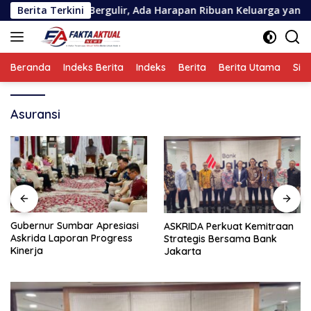
Langsung
psi Askrida Bergulir, Ada Harapan Ribuan Keluarga yang Perlu D
Berita Terkini
ke
konten
Beranda
Indeks Berita
Indeks
Berita
Berita Utama
Sin
Asuransi
Gubernur Sumbar Apresiasi
ASKRIDA Perkuat Kemitraan
Askrida Laporan Progress
Strategis Bersama Bank
Kinerja
Jakarta