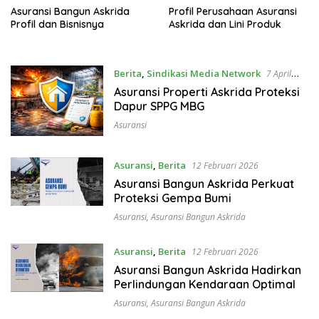
Asuransi Bangun Askrida
Profil Perusahaan Asuransi
Profil dan Bisnisnya
Askrida dan Lini Produk
Berita
,
Sindikasi Media Network
7 April
2026
Asuransi Properti Askrida Proteksi
Dapur SPPG MBG
Asuransi
Asuransi
,
Berita
12 Februari 2026
Asuransi Bangun Askrida Perkuat
Proteksi Gempa Bumi
Asuransi
,
Asuransi Bangun Askrida
Asuransi
,
Berita
12 Februari 2026
Asuransi Bangun Askrida Hadirkan
Perlindungan Kendaraan Optimal
Asuransi
,
Asuransi Bangun Askrida