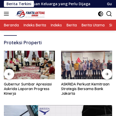
Langsung
a Harapan Ribuan Keluarga yang Perlu Dijaga
Berita Terkini
Gubernur S
ke
konten
Beranda
Indeks Berita
Indeks
Berita
Berita Utama
Sin
Proteksi Properti
Gubernur Sumbar Apresiasi
ASKRIDA Perkuat Kemitraan
Askrida Laporan Progress
Strategis Bersama Bank
Kinerja
Jakarta